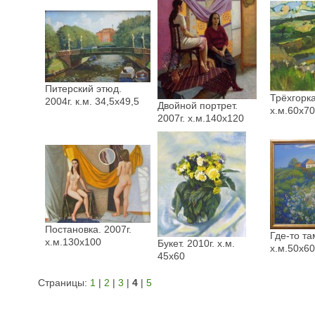
Питерский этюд.
Трёхгорка
2004г. к.м. 34,5х49,5
Двойной портрет.
х.м.60х70
2007г. х.м.140х120
Постановка. 2007г.
Где-то там
х.м.130х100
Букет. 2010г. х.м.
х.м.50х60
45х60
Страницы:
1
|
2
|
3
|
4
|
5