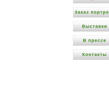
Заказ портре
Выставки
В прессе
Контакты