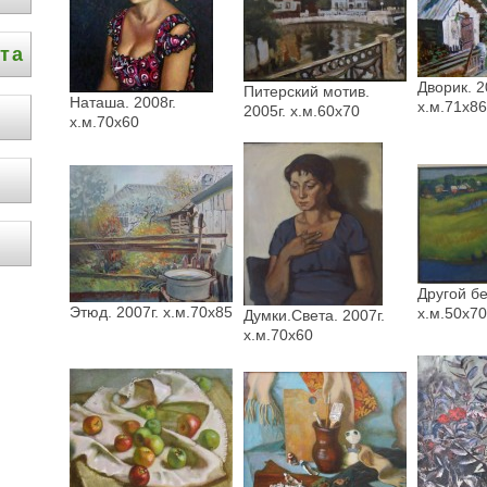
та
Дворик. 2
Питерский мотив.
Наташа. 2008г.
х.м.71х86
2005г. х.м.60х70
х.м.70х60
Другой бе
Этюд. 2007г. х.м.70х85
х.м.50х70
Думки.Света. 2007г.
х.м.70х60