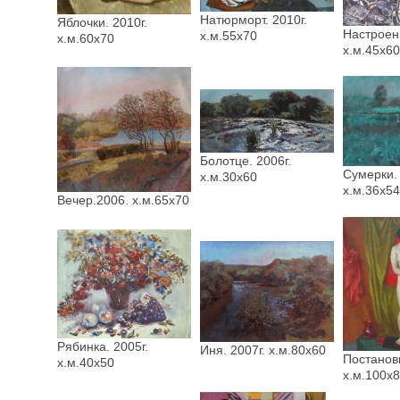
Натюрморт. 2010г.
Яблочки. 2010г.
Настроени
х.м.55х70
х.м.60х70
х.м.45х60
Болотце. 2006г.
Сумерки. 
х.м.30х60
х.м.36х54
Вечер.2006. х.м.65х70
Рябинка. 2005г.
Иня. 2007г. х.м.80х60
Постановк
х.м.40х50
х.м.100х