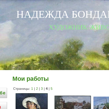
НАДЕЖДА БОНДА
ХУДОЖНИК-ЖИВ
Мои работы
Страницы:
1
|
2
|
3
|
4
|
5
ебе
ы